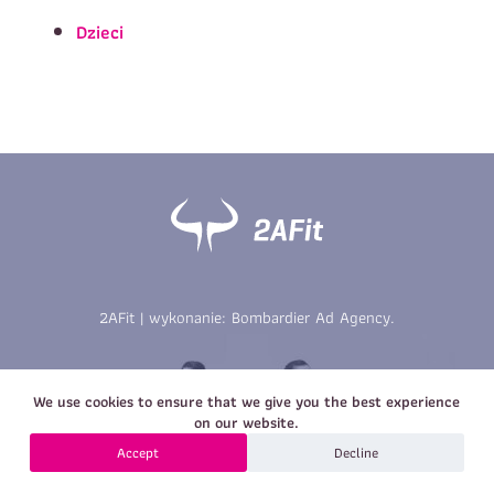
Imię
*
Nazwisko
*
Dzieci
E-mail
Data urodzenia
Rozmiar
*
koszulki
Treść wiadomości
Treść wiadomości
2AFit | wykonanie:
Bombardier Ad Agency
.
Zapisz się
We use cookies to ensure that we give you the best experience
Zapisz się
on our website.
Accept
Decline