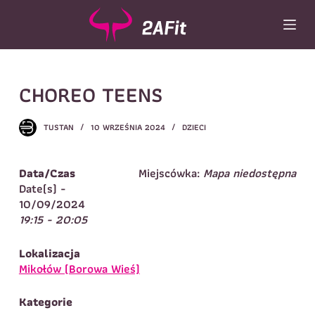
P
r
z
e
Wybór turnusu
*
j
CHOREO TEENS
d
Wybierz zajęcia
*
ź
d
Dane rodzica
TUSTAN
10 WRZEŚNIA 2024
DZIECI
o
t
Dane
Imię
*
Nazwisko
*
r
Data/Czas
Miejscówka:
Mapa niedostępna
e
Date(s) -
Imię
*
ś
10/09/2024
c
19:15 - 20:05
Telefon do
E-mail
*
i
kontaktu
*
Nazwisko
*
Lokalizacja
Mikołów (Borowa Wieś)
Dane dziecka
Kategorie
Telefon do kontaktu
*