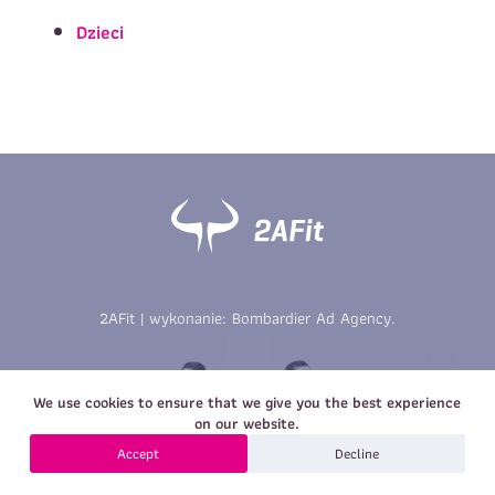
Imię
*
Nazwisko
*
Dzieci
E-mail
Data urodzenia
Rozmiar
*
koszulki
Treść wiadomości
Treść wiadomości
2AFit | wykonanie:
Bombardier Ad Agency
.
Zapisz się
We use cookies to ensure that we give you the best experience
Zapisz się
on our website.
Accept
Decline