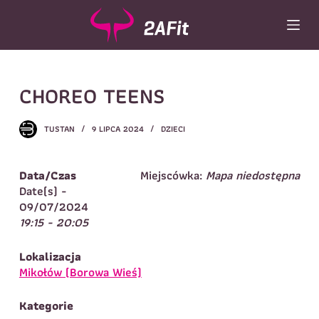
P
r
z
e
Wybór turnusu
*
j
CHOREO TEENS
d
Wybierz zajęcia
*
ź
d
Dane rodzica
TUSTAN
9 LIPCA 2024
DZIECI
o
t
Dane
Imię
*
Nazwisko
*
r
Data/Czas
Miejscówka:
Mapa niedostępna
e
Date(s) -
Imię
*
ś
09/07/2024
c
19:15 - 20:05
Telefon do
E-mail
*
i
kontaktu
*
Nazwisko
*
Lokalizacja
Mikołów (Borowa Wieś)
Dane dziecka
Kategorie
Telefon do kontaktu
*