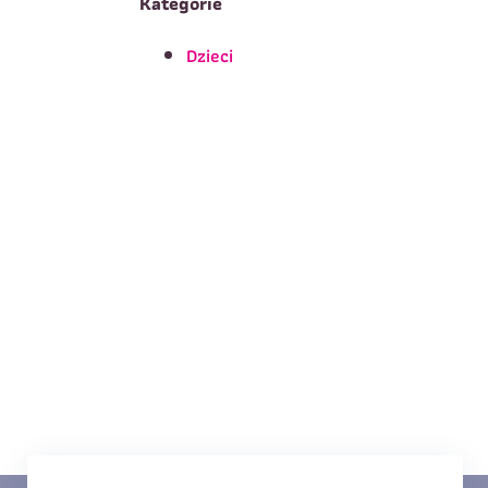
Kategorie
Dzieci
T
Imię
*
E
Data urodzenia
*
T
Treść wiadomości