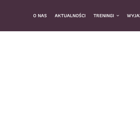
O NAS
AKTUALNOŚCI
TRENINGI
WYJA
ybierz zajęcia
*
Dane rodzica
Dane
Nazwisko
*
mię
*
E-mail
*
azwisko
*