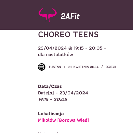
P
r
z
e
CHOREO TEENS
j
d
ź
23/04/2024 @ 19:15 - 20:05 -
d
Wybór turnusu
*
dla nastolatków
o
W
t
TUSTAN
23 KWIETNIA 2024
DZIECI
r
e
ś
Data/Czas
c
Imię
*
Date(s) - 23/04/2024
i
19:15 - 20:05
I
Lokalizacja
Telefon do kontaktu
*
Mikołów (Borowa Wieś)
N