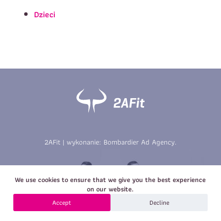
Imię
*
Nazwisko
*
Dzieci
E-mail
Data urodzenia
Rozmiar
*
koszulki
Treść wiadomości
Treść wiadomości
2AFit | wykonanie:
Bombardier Ad Agency
.
Zapisz się
We use cookies to ensure that we give you the best experience
Zapisz się
on our website.
Accept
Decline