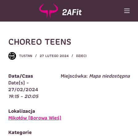
P
r
z
e
Wybór turnusu
*
j
CHOREO TEENS
d
Wybierz zajęcia
*
ź
d
Dane rodzica
TUSTAN
27 LUTEGO 2024
DZIECI
o
t
Dane
Imię
*
Nazwisko
*
r
Data/Czas
Miejscówka:
Mapa niedostępna
e
Date(s) -
Imię
*
ś
27/02/2024
c
19:15 - 20:05
Telefon do
E-mail
*
i
kontaktu
*
Nazwisko
*
Lokalizacja
Mikołów (Borowa Wieś)
Dane dziecka
Kategorie
Telefon do kontaktu
*