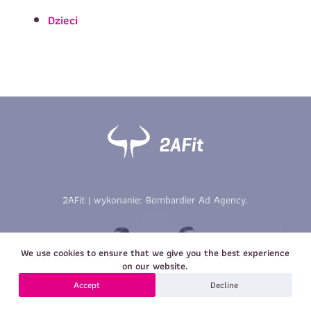
Imię
*
Nazwisko
*
Dzieci
E-mail
Data urodzenia
Rozmiar
*
koszulki
Treść wiadomości
Treść wiadomości
2AFit | wykonanie:
Bombardier Ad Agency
.
Zapisz się
We use cookies to ensure that we give you the best experience
Zapisz się
on our website.
Accept
Decline