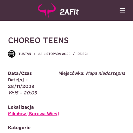
P
r
z
e
Wybór turnusu
*
j
CHOREO TEENS
d
Wybierz zajęcia
*
ź
d
Dane rodzica
TUSTAN
28 LISTOPADA 2023
DZIECI
o
t
Dane
Imię
*
Nazwisko
*
r
Data/Czas
Miejscówka:
Mapa niedostępna
e
Date(s) -
Imię
*
ś
28/11/2023
c
19:15 - 20:05
Telefon do
E-mail
*
i
kontaktu
*
Nazwisko
*
Lokalizacja
Mikołów (Borowa Wieś)
Dane dziecka
Kategorie
Telefon do kontaktu
*