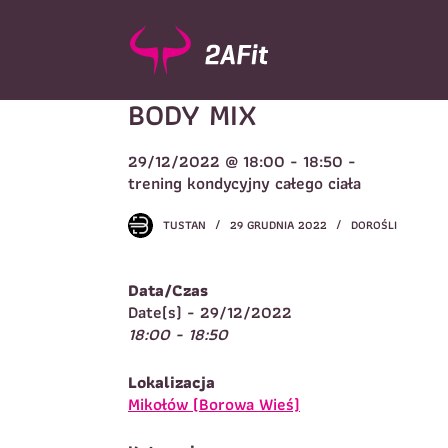
P
r
z
e
BODY MIX
j
d
ź
29/12/2022 @ 18:00 - 18:50 -
d
Wybór turnusu
*
trening kondycyjny całego ciała
o
W
t
TUSTAN
29 GRUDNIA 2022
DOROŚLI
r
e
ś
Data/Czas
c
Imię
*
Date(s) - 29/12/2022
i
18:00 - 18:50
I
Lokalizacja
Telefon do kontaktu
*
Mikołów (Borowa Wieś)
N