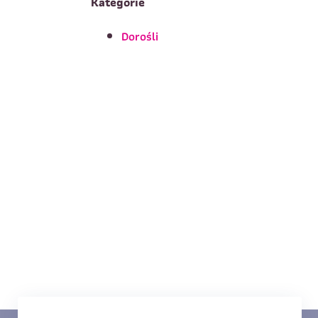
Kategorie
Dorośli
T
Imię
*
E
Data urodzenia
*
T
Treść wiadomości