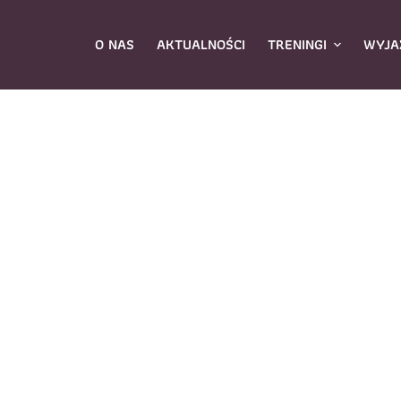
O NAS
AKTUALNOŚCI
TRENINGI
WYJA
ybierz zajęcia
*
Dane rodzica
Dane
Nazwisko
*
mię
*
E-mail
*
azwisko
*