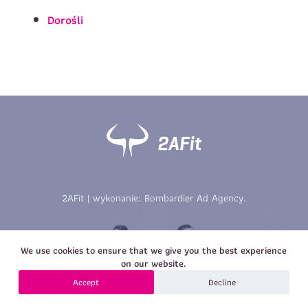
Imię
*
Nazwisko
*
Dorośli
E-mail
Data urodzenia
Rozmiar
*
koszulki
Treść wiadomości
Treść wiadomości
2AFit | wykonanie:
Bombardier Ad Agency
.
Zapisz się
We use cookies to ensure that we give you the best experience
Zapisz się
on our website.
Accept
Decline