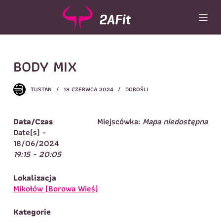
P
r
z
e
Wybór turnusu
*
j
BODY MIX
d
Wybierz zajęcia
*
ź
d
Dane rodzica
TUSTAN
18 CZERWCA 2024
DOROŚLI
o
t
Dane
Imię
*
Nazwisko
*
r
Data/Czas
Miejscówka:
Mapa niedostępna
e
Date(s) -
Imię
*
ś
18/06/2024
c
19:15 - 20:05
Telefon do
E-mail
*
i
kontaktu
*
Nazwisko
*
Lokalizacja
Mikołów (Borowa Wieś)
Dane dziecka
Kategorie
Telefon do kontaktu
*