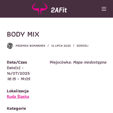
P
r
z
e
Wybór turnusu
*
j
BODY MIX
d
Wybierz zajęcia
*
ź
d
Dane rodzica
PRZEMEK BOMARDIER
16 LIPCA 2025
DOROŚLI
o
t
Dane
Imię
*
Nazwisko
*
r
Data/Czas
Miejscówka:
Mapa niedostępna
e
Date(s) -
Imię
*
ś
16/07/2025
c
18:15 - 19:05
Telefon do
E-mail
*
i
kontaktu
*
Nazwisko
*
Lokalizacja
Ruda Śląska
Dane dziecka
Kategorie
Telefon do kontaktu
*