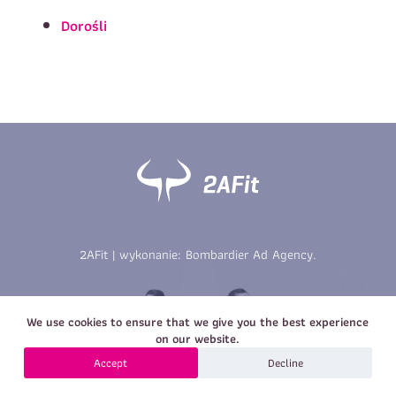
Imię
*
Nazwisko
*
Dorośli
E-mail
Data urodzenia
Rozmiar
*
koszulki
Treść wiadomości
Treść wiadomości
2AFit | wykonanie:
Bombardier Ad Agency
.
Zapisz się
We use cookies to ensure that we give you the best experience
Zapisz się
on our website.
Accept
Decline