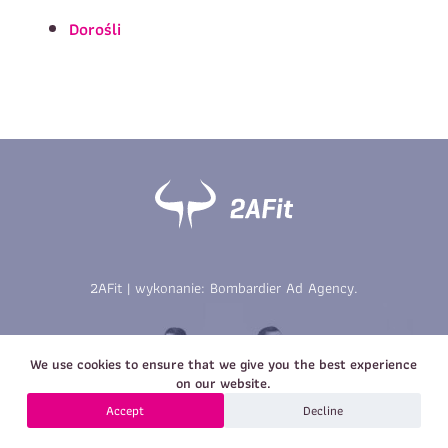
Imię
*
Nazwisko
*
Dorośli
E-mail
Data urodzenia
Rozmiar
*
koszulki
Treść wiadomości
Treść wiadomości
2AFit | wykonanie:
Bombardier Ad Agency
.
Zapisz się
We use cookies to ensure that we give you the best experience
Zapisz się
on our website.
Accept
Decline