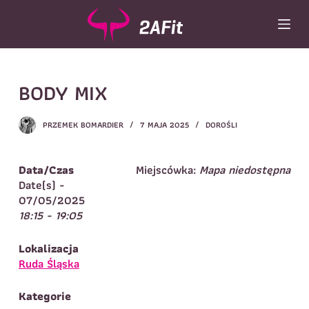
P
r
z
e
Wybór turnusu
*
j
BODY MIX
d
Wybierz zajęcia
*
ź
d
Dane rodzica
PRZEMEK BOMARDIER
7 MAJA 2025
DOROŚLI
o
t
Dane
Imię
*
Nazwisko
*
r
Data/Czas
Miejscówka:
Mapa niedostępna
e
Date(s) -
Imię
*
ś
07/05/2025
c
18:15 - 19:05
Telefon do
E-mail
*
i
kontaktu
*
Nazwisko
*
Lokalizacja
Ruda Śląska
Dane dziecka
Kategorie
Telefon do kontaktu
*