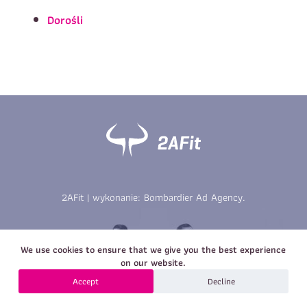
Imię
*
Nazwisko
*
Dorośli
E-mail
Data urodzenia
Rozmiar
*
koszulki
Treść wiadomości
Treść wiadomości
2AFit | wykonanie:
Bombardier Ad Agency
.
Zapisz się
We use cookies to ensure that we give you the best experience
Zapisz się
on our website.
Accept
Decline