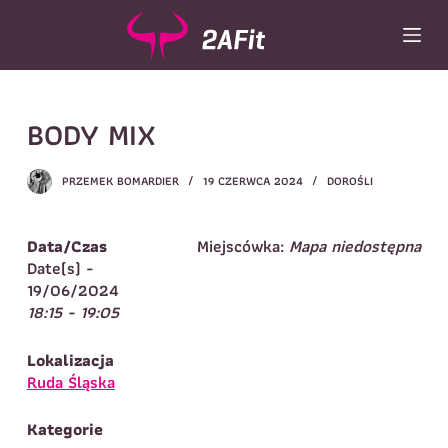
P
r
z
e
Wybór turnusu
*
j
BODY MIX
d
Wybierz zajęcia
*
ź
d
Dane rodzica
PRZEMEK BOMARDIER
19 CZERWCA 2024
DOROŚLI
o
t
Dane
Imię
*
Nazwisko
*
r
Data/Czas
Miejscówka:
Mapa niedostępna
e
Date(s) -
Imię
*
ś
19/06/2024
c
18:15 - 19:05
Telefon do
E-mail
*
i
kontaktu
*
Nazwisko
*
Lokalizacja
Ruda Śląska
Dane dziecka
Kategorie
Telefon do kontaktu
*