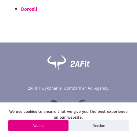
Imię
*
Nazwisko
*
Dorośli
E-mail
Data urodzenia
Rozmiar
*
koszulki
Treść wiadomości
Treść wiadomości
2AFit | wykonanie:
Bombardier Ad Agency
.
Zapisz się
We use cookies to ensure that we give you the best experience
Zapisz się
on our website.
Accept
Decline