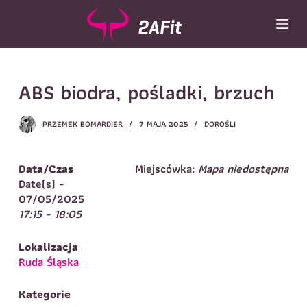
P
r
z
e
Wybór turnusu
*
j
ABS biodra, pośladki, brzuch
d
Wybierz zajęcia
*
ź
d
Dane rodzica
PRZEMEK BOMARDIER
7 MAJA 2025
DOROŚLI
o
t
Dane
Imię
*
Nazwisko
*
r
Data/Czas
Miejscówka:
Mapa niedostępna
e
Date(s) -
Imię
*
ś
07/05/2025
c
17:15 - 18:05
Telefon do
E-mail
*
i
kontaktu
*
Nazwisko
*
Lokalizacja
Ruda Śląska
Dane dziecka
Kategorie
Telefon do kontaktu
*