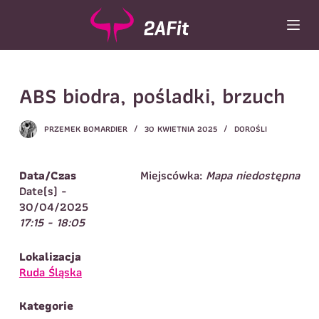
P
r
z
e
Wybór turnusu
*
j
ABS biodra, pośladki, brzuch
d
Wybierz zajęcia
*
ź
d
Dane rodzica
PRZEMEK BOMARDIER
30 KWIETNIA 2025
DOROŚLI
o
t
Dane
Imię
*
Nazwisko
*
r
Data/Czas
Miejscówka:
Mapa niedostępna
e
Date(s) -
Imię
*
ś
30/04/2025
c
17:15 - 18:05
Telefon do
E-mail
*
i
kontaktu
*
Nazwisko
*
Lokalizacja
Ruda Śląska
Dane dziecka
Kategorie
Telefon do kontaktu
*