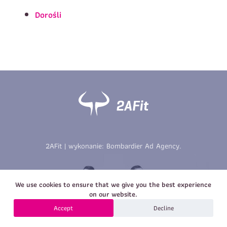
Imię
*
Nazwisko
*
Dorośli
E-mail
Data urodzenia
Rozmiar
*
koszulki
Treść wiadomości
Treść wiadomości
2AFit | wykonanie:
Bombardier Ad Agency
.
Zapisz się
We use cookies to ensure that we give you the best experience
Zapisz się
on our website.
Accept
Decline