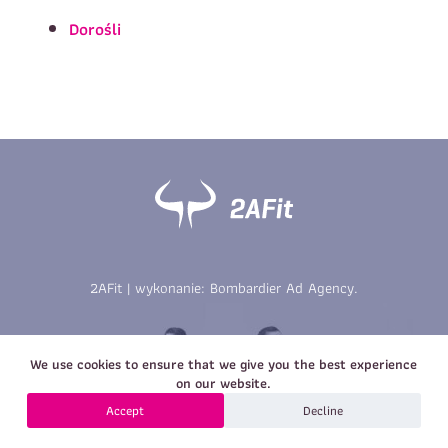
Imię
*
Nazwisko
*
Dorośli
E-mail
Data urodzenia
Rozmiar
*
koszulki
Treść wiadomości
Treść wiadomości
2AFit | wykonanie:
Bombardier Ad Agency
.
Zapisz się
We use cookies to ensure that we give you the best experience
Zapisz się
on our website.
Accept
Decline