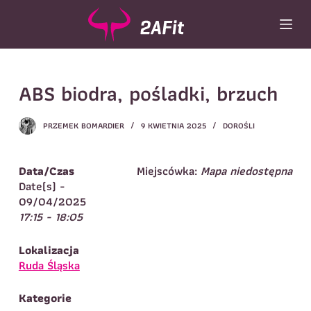
P
r
z
e
Wybór turnusu
*
j
ABS biodra, pośladki, brzuch
d
Wybierz zajęcia
*
ź
d
Dane rodzica
PRZEMEK BOMARDIER
9 KWIETNIA 2025
DOROŚLI
o
t
Dane
Imię
*
Nazwisko
*
r
Data/Czas
Miejscówka:
Mapa niedostępna
e
Date(s) -
Imię
*
ś
09/04/2025
c
17:15 - 18:05
Telefon do
E-mail
*
i
kontaktu
*
Nazwisko
*
Lokalizacja
Ruda Śląska
Dane dziecka
Kategorie
Telefon do kontaktu
*