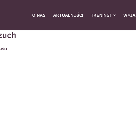
O NAS
AKTUALNOŚCI
TRENINGI
WYJA
zuch
OŚLI
ybierz zajęcia
*
Dane rodzica
Dane
Nazwisko
*
mię
*
E-mail
*
azwisko
*