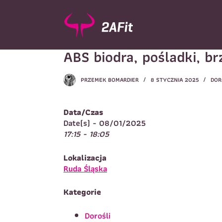
P
r
z
e
ABS biodra, pośladki, br
j
d
ź
PRZEMEK BOMARDIER
8 STYCZNIA 2025
DOR
d
Wybór turnusu
*
o
W
t
Data/Czas
r
Date(s) - 08/01/2025
e
17:15 - 18:05
ś
c
Imię
*
Lokalizacja
i
I
Ruda Śląska
Kategorie
Telefon do kontaktu
*
N
Dorośli