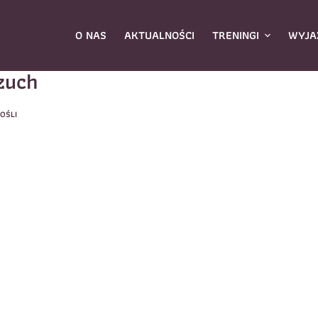
O NAS
AKTUALNOŚCI
TRENINGI
WYJA
zuch
OŚLI
ybierz zajęcia
*
Dane rodzica
Dane
Nazwisko
*
mię
*
E-mail
*
azwisko
*