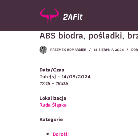
P
r
z
e
ABS biodra, pośladki, br
j
d
ź
PRZEMEK BOMARDIER
14 SIERPNIA 2024
DOR
d
Wybór turnusu
*
o
W
t
Data/Czas
r
Date(s) - 14/08/2024
e
17:15 - 18:05
ś
c
Imię
*
Lokalizacja
i
I
Ruda Śląska
Kategorie
Telefon do kontaktu
*
N
Dorośli