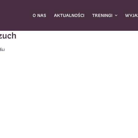
O NAS
AKTUALNOŚCI
TRENINGI
WYJA
zuch
ŚLI
ybierz zajęcia
*
Dane rodzica
Dane
Nazwisko
*
mię
*
E-mail
*
azwisko
*