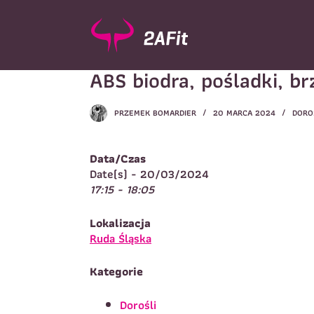
P
r
z
e
ABS biodra, pośladki, br
j
d
ź
PRZEMEK BOMARDIER
20 MARCA 2024
DORO
d
Wybór turnusu
*
o
W
t
Data/Czas
r
Date(s) - 20/03/2024
e
17:15 - 18:05
ś
c
Imię
*
Lokalizacja
i
I
Ruda Śląska
Kategorie
Telefon do kontaktu
*
N
Dorośli