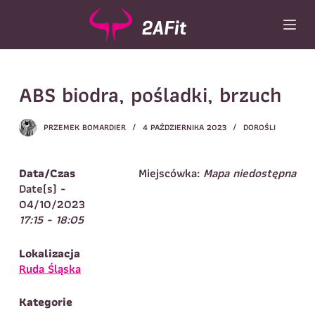
P
r
z
e
Wybór turnusu
*
j
ABS biodra, pośladki, brzuch
d
Wybierz zajęcia
*
ź
d
Dane rodzica
PRZEMEK BOMARDIER
4 PAŹDZIERNIKA 2023
DOROŚLI
o
t
Dane
Imię
*
Nazwisko
*
r
Data/Czas
Miejscówka:
Mapa niedostępna
e
Date(s) -
Imię
*
ś
04/10/2023
c
17:15 - 18:05
Telefon do
E-mail
*
i
kontaktu
*
Nazwisko
*
Lokalizacja
Ruda Śląska
Dane dziecka
Kategorie
Telefon do kontaktu
*