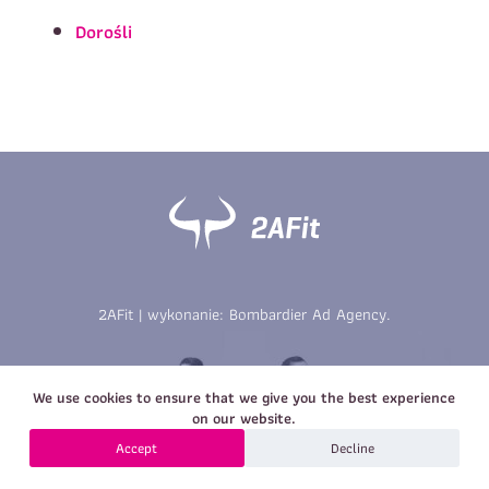
Imię
*
Nazwisko
*
Dorośli
E-mail
Data urodzenia
Rozmiar
*
koszulki
Treść wiadomości
Treść wiadomości
2AFit | wykonanie:
Bombardier Ad Agency
.
Zapisz się
We use cookies to ensure that we give you the best experience
Zapisz się
on our website.
Accept
Decline