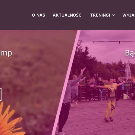
O NAS
AKTUALNOŚCI
TRENINGI
WYJA
ybierz zajęcia
*
Dane rodzica
Dane
Nazwisko
*
mię
*
E-mail
*
azwisko
*