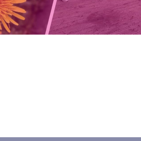
Dane dziecka
elefon do kontaktu
*
Nazwisko
*
-mail
Rozmiar koszulki
reść wiadomości
Zapisz się
Zapisz się