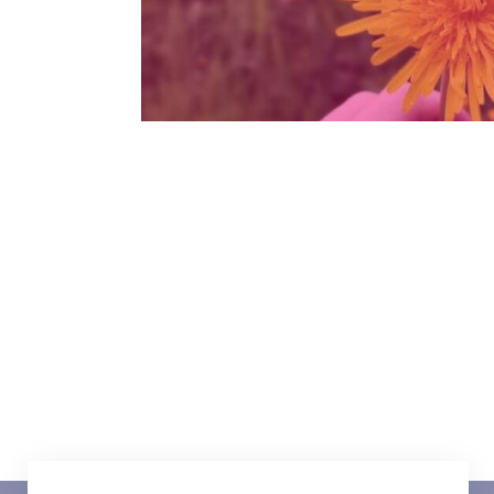
T
Imię
*
E
Data urodzenia
*
T
Treść wiadomości