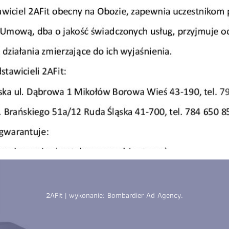
Zapisz się
Zapisz się
2AFit | wykonanie:
Bombardier Ad Agency
.