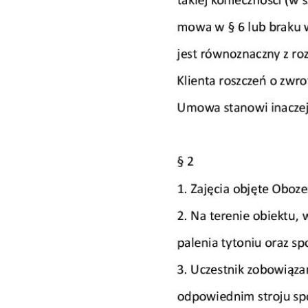
Imię
*
I
Telefon do kontaktu
*
N
T
Imię
*
E
Data urodzenia
*
T
Treść wiadomości