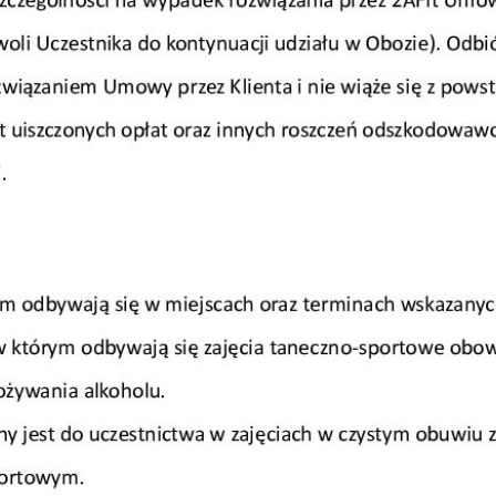
Dane
Nazwisko
*
mię
*
E-mail
*
azwisko
*
Dane dziecka
elefon do kontaktu
*
Nazwisko
*
-mail
Rozmiar koszulki
reść wiadomości