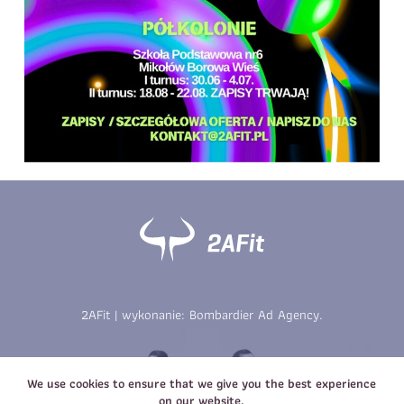
Telefon do kontaktu
*
Imię
*
Nazwisko
*
E-mail
Data urodzenia
Rozmiar
*
koszulki
Treść wiadomości
Treść wiadomości
2AFit | wykonanie:
Bombardier Ad Agency
.
Zapisz się
Zapisz się
We use cookies to ensure that we give you the best experience
on our website.