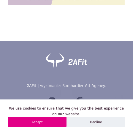
Imię
*
Nazwisko
*
E-mail
Data urodzenia
Rozmiar
*
koszulki
Treść wiadomości
Treść wiadomości
2AFit | wykonanie:
Bombardier Ad Agency
.
Zapisz się
We use cookies to ensure that we give you the best experience
Zapisz się
on our website.
Accept
Decline