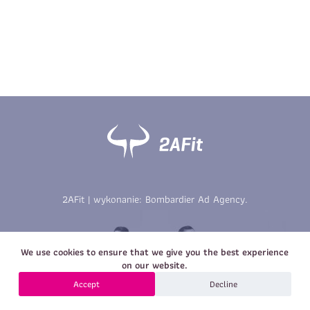
Imię
*
Nazwisko
*
E-mail
Data urodzenia
Rozmiar
*
koszulki
Treść wiadomości
Treść wiadomości
2AFit | wykonanie:
Bombardier Ad Agency
.
Zapisz się
We use cookies to ensure that we give you the best experience
Zapisz się
on our website.
Accept
Decline