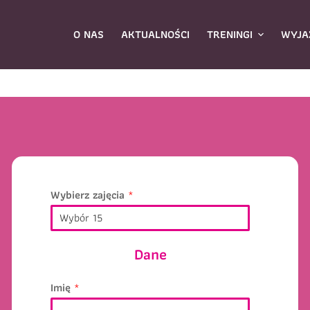
O NAS
AKTUALNOŚCI
TRENINGI
WYJA
Wybierz zajęcia
*
ybierz zajęcia
*
Dane rodzica
Dane
Dane
Nazwisko
*
Imię
*
mię
*