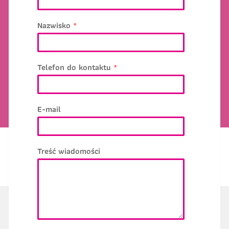
E-mail
*
Nazwisko
*
azwisko
*
Dane dziecka
Telefon do kontaktu
*
elefon do kontaktu
*
Nazwisko
*
E-mail
-mail
Rozmiar koszulki
Treść wiadomości
reść wiadomości