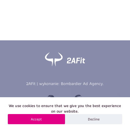
Imię
*
Nazwisko
*
E-mail
Data urodzenia
Rozmiar
*
koszulki
Treść wiadomości
Treść wiadomości
2AFit | wykonanie:
Bombardier Ad Agency
.
Zapisz się
We use cookies to ensure that we give you the best experience
Zapisz się
on our website.
Accept
Decline