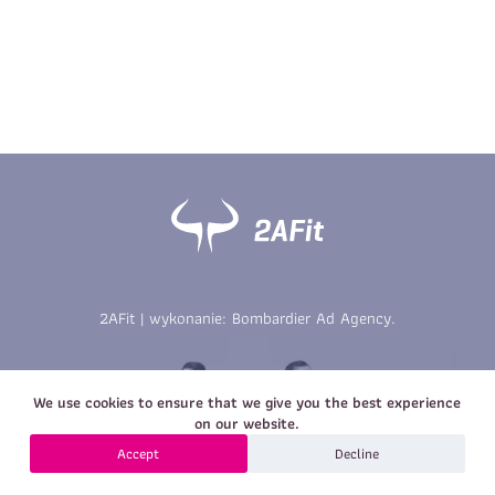
Imię
*
Nazwisko
*
E-mail
Data urodzenia
Rozmiar
*
koszulki
Treść wiadomości
Treść wiadomości
2AFit | wykonanie:
Bombardier Ad Agency
.
Zapisz się
We use cookies to ensure that we give you the best experience
Zapisz się
on our website.
Accept
Decline