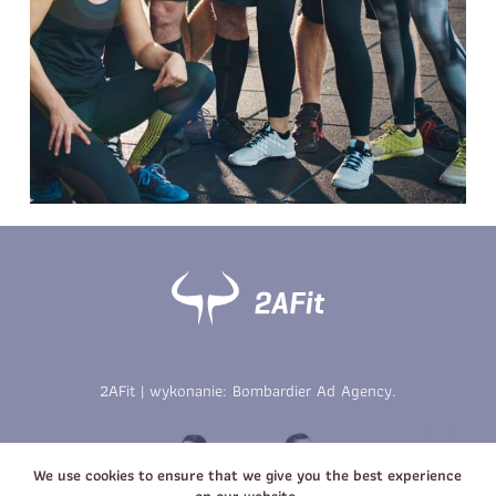
Telefon do kontaktu
*
Imię
*
Nazwisko
*
E-mail
Data urodzenia
Rozmiar
*
koszulki
Treść wiadomości
Treść wiadomości
2AFit | wykonanie:
Bombardier Ad Agency
.
Zapisz się
Zapisz się
We use cookies to ensure that we give you the best experience