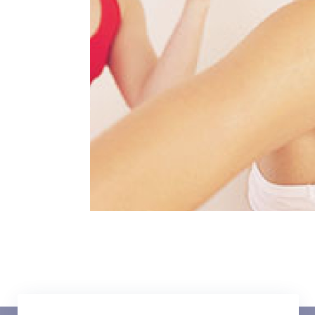
T
Imię
*
E
Data urodzenia
*
T
Treść wiadomości