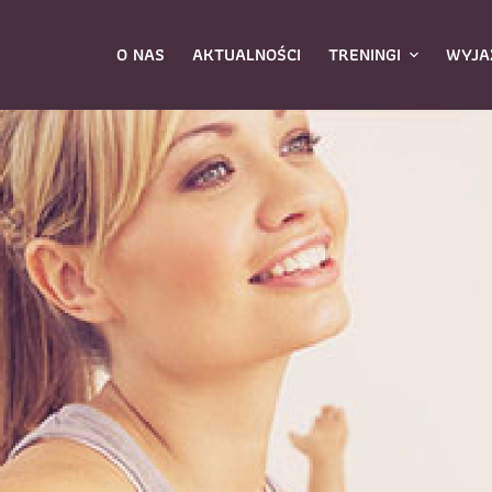
O NAS
AKTUALNOŚCI
TRENINGI
WYJA
ybierz zajęcia
*
Dane rodzica
Dane
Nazwisko
*
mię
*
E-mail
*
azwisko
*