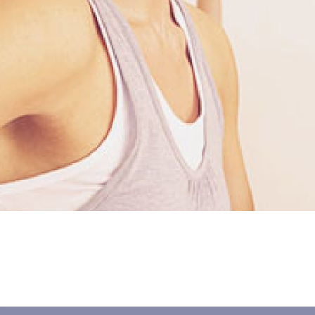
Dane dziecka
elefon do kontaktu
*
Nazwisko
*
-mail
Rozmiar koszulki
reść wiadomości
Zapisz się
Zapisz się