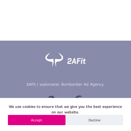
Imię
*
Nazwisko
*
E-mail
Data urodzenia
Rozmiar
*
koszulki
Treść wiadomości
Treść wiadomości
2AFit | wykonanie:
Bombardier Ad Agency
.
Zapisz się
We use cookies to ensure that we give you the best experience
Zapisz się
on our website.
Accept
Decline