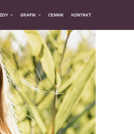
ZDY
GRAFIK
CENNIK
KONTAKT