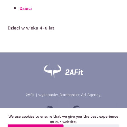
Telefon do kontaktu
*
Dzieci
Imię
*
Nazwisko
*
E-mail
Dzieci w wieku 4-6 lat
Data urodzenia
Rozmiar
*
koszulki
Treść wiadomości
Treść wiadomości
2AFit | wykonanie:
Bombardier Ad Agency
.
Zapisz się
Zapisz się
We use cookies to ensure that we give you the best experience
on our website.