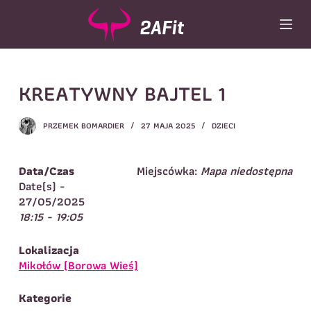
P
r
z
e
j
Wybór turnusu
*
KREATYWNY BAJTEL 1
d
ź
Wybierz zajęcia
*
d
PRZEMEK BOMARDIER
27 MAJA 2025
DZIECI
o
Dane rodzica
t
r
Dane
Data/Czas
Miejscówka:
Mapa niedostępna
Imię
*
Nazwisko
*
e
Date(s) -
ś
27/05/2025
Imię
*
c
18:15 - 19:05
i
Telefon do
E-mail
*
kontaktu
*
Lokalizacja
Nazwisko
*
Mikołów (Borowa Wieś)
Kategorie
Dane dziecka