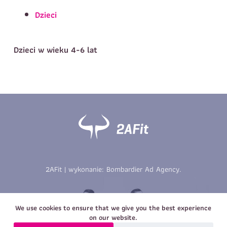
Telefon do kontaktu
*
Dzieci
Imię
*
Nazwisko
*
E-mail
Dzieci w wieku 4-6 lat
Data urodzenia
Rozmiar
*
koszulki
Treść wiadomości
Treść wiadomości
2AFit | wykonanie:
Bombardier Ad Agency
.
Zapisz się
Zapisz się
We use cookies to ensure that we give you the best experience
on our website.