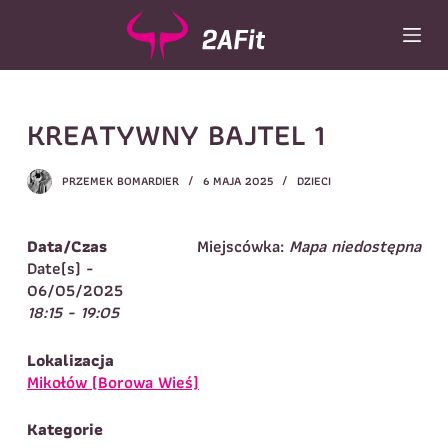
P
r
z
e
j
Wybór turnusu
*
KREATYWNY BAJTEL 1
d
ź
Wybierz zajęcia
*
d
PRZEMEK BOMARDIER
6 MAJA 2025
DZIECI
o
Dane rodzica
t
r
Dane
Data/Czas
Miejscówka:
Mapa niedostępna
Imię
*
Nazwisko
*
e
Date(s) -
ś
06/05/2025
Imię
*
c
18:15 - 19:05
i
Telefon do
E-mail
*
kontaktu
*
Lokalizacja
Nazwisko
*
Mikołów (Borowa Wieś)
Kategorie
Dane dziecka