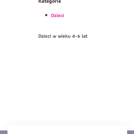
Kategorie
Dzieci
T
Imię
*
Dzieci w wieku 4-6 lat
E
Data urodzenia
*
T
Treść wiadomości