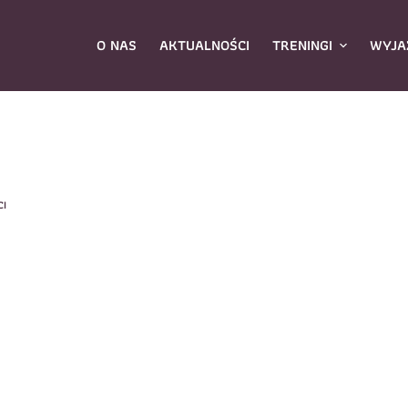
O NAS
AKTUALNOŚCI
TRENINGI
WYJA
ybierz zajęcia
*
CI
Dane rodzica
Dane
Nazwisko
*
mię
*
E-mail
*
azwisko
*