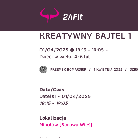
P
r
z
e
KREATYWNY BAJTEL 1
j
d
ź
01/04/2025 @ 18:15 - 19:05 -
d
Wybór turnusu
*
Dzieci w wieku 4-6 lat
o
W
t
PRZEMEK BOMARDIER
1 KWIETNIA 2025
DZIE
r
e
ś
Data/Czas
c
Imię
*
Date(s) - 01/04/2025
i
18:15 - 19:05
I
Lokalizacja
Telefon do kontaktu
*
Mikołów (Borowa Wieś)
N