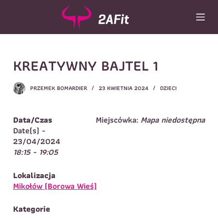
P
r
z
e
j
Wybór turnusu
*
KREATYWNY BAJTEL 1
d
ź
Wybierz zajęcia
*
d
PRZEMEK BOMARDIER
23 KWIETNIA 2024
DZIECI
o
Dane rodzica
t
r
Dane
Data/Czas
Miejscówka:
Mapa niedostępna
Imię
*
Nazwisko
*
e
Date(s) -
ś
23/04/2024
Imię
*
c
18:15 - 19:05
i
Telefon do
E-mail
*
kontaktu
*
Lokalizacja
Nazwisko
*
Mikołów (Borowa Wieś)
Kategorie
Dane dziecka