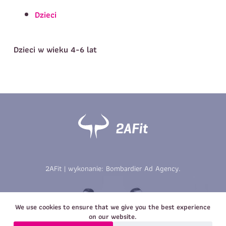
Telefon do kontaktu
*
Dzieci
Imię
*
Nazwisko
*
E-mail
Dzieci w wieku 4-6 lat
Data urodzenia
Rozmiar
*
koszulki
Treść wiadomości
Treść wiadomości
2AFit | wykonanie:
Bombardier Ad Agency
.
Zapisz się
Zapisz się
We use cookies to ensure that we give you the best experience
on our website.