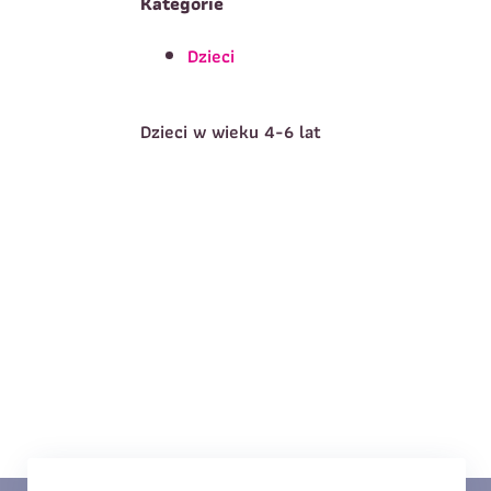
Kategorie
Dzieci
T
Imię
*
Dzieci w wieku 4-6 lat
E
Data urodzenia
*
T
Treść wiadomości