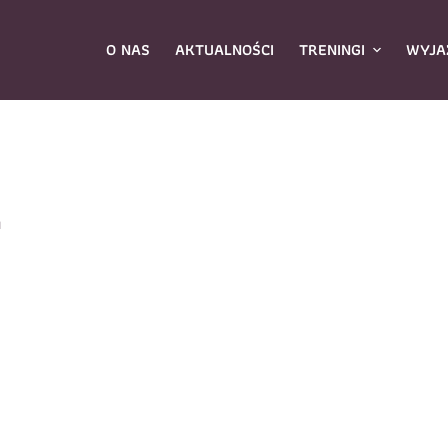
O NAS
AKTUALNOŚCI
TRENINGI
WYJA
ybierz zajęcia
*
I
Dane rodzica
Dane
Nazwisko
*
mię
*
E-mail
*
azwisko
*