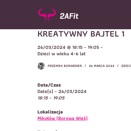
P
r
z
e
KREATYWNY BAJTEL 1
j
d
ź
26/03/2024 @ 18:15 - 19:05 -
d
Wybór turnusu
*
Dzieci w wieku 4-6 lat
o
W
t
PRZEMEK BOMARDIER
26 MARCA 2024
DZIEC
r
e
ś
Data/Czas
c
Imię
*
Date(s) - 26/03/2024
i
18:15 - 19:05
I
Lokalizacja
Telefon do kontaktu
*
Mikołów (Borowa Wieś)
N