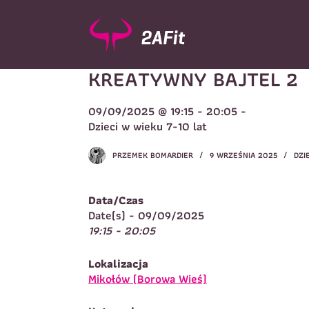
P
r
z
e
KREATYWNY BAJTEL 2
j
d
ź
09/09/2025 @ 19:15 - 20:05 -
d
Wybór turnusu
*
Dzieci w wieku 7-10 lat
o
W
t
PRZEMEK BOMARDIER
9 WRZEŚNIA 2025
DZI
r
e
ś
Data/Czas
c
Imię
*
Date(s) - 09/09/2025
i
19:15 - 20:05
I
Lokalizacja
Telefon do kontaktu
*
Mikołów (Borowa Wieś)
N