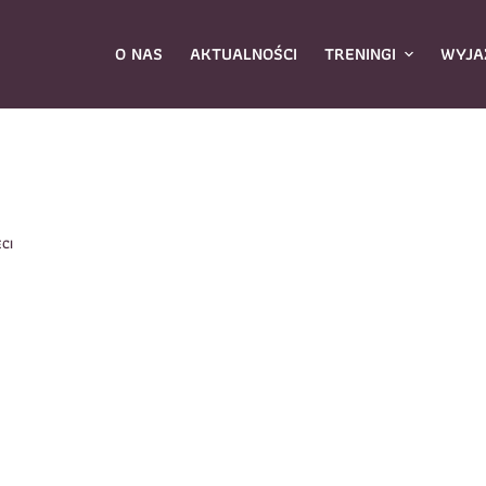
O NAS
AKTUALNOŚCI
TRENINGI
WYJA
ybierz zajęcia
*
ECI
Dane rodzica
Dane
Nazwisko
*
mię
*
E-mail
*
azwisko
*