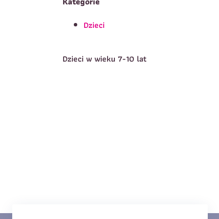
Kategorie
Dzieci
T
Imię
*
Dzieci w wieku 7-10 lat
E
Data urodzenia
*
T
Treść wiadomości