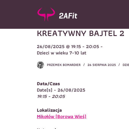
P
r
z
e
KREATYWNY BAJTEL 2
j
d
ź
26/08/2025 @ 19:15 - 20:05 -
d
Wybór turnusu
*
Dzieci w wieku 7-10 lat
o
W
t
PRZEMEK BOMARDIER
26 SIERPNIA 2025
DZI
r
e
ś
Data/Czas
c
Imię
*
Date(s) - 26/08/2025
i
19:15 - 20:05
I
Lokalizacja
Telefon do kontaktu
*
Mikołów (Borowa Wieś)
N