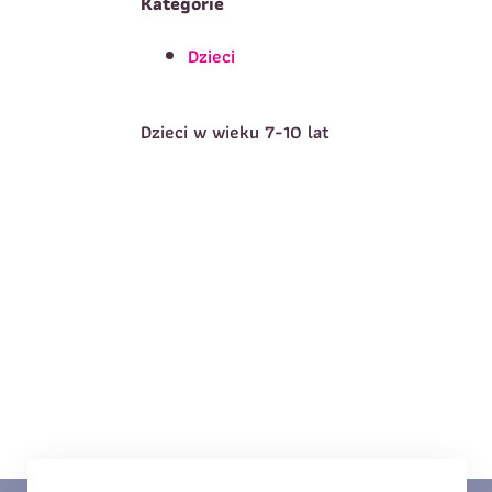
Kategorie
Dzieci
T
Imię
*
Dzieci w wieku 7-10 lat
E
Data urodzenia
*
T
Treść wiadomości