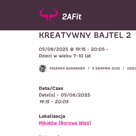
P
r
z
e
KREATYWNY BAJTEL 2
j
d
ź
05/08/2025 @ 19:15 - 20:05 -
d
Wybór turnusu
*
Dzieci w wieku 7-10 lat
o
W
t
PRZEMEK BOMARDIER
5 SIERPNIA 2025
DZIEC
r
e
ś
Data/Czas
c
Imię
*
Date(s) - 05/08/2025
i
19:15 - 20:05
I
Lokalizacja
Telefon do kontaktu
*
Mikołów (Borowa Wieś)
N