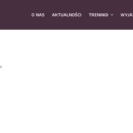
O NAS
AKTUALNOŚCI
TRENINGI
WYJA
ybierz zajęcia
*
I
Dane rodzica
Dane
Nazwisko
*
mię
*
E-mail
*
azwisko
*