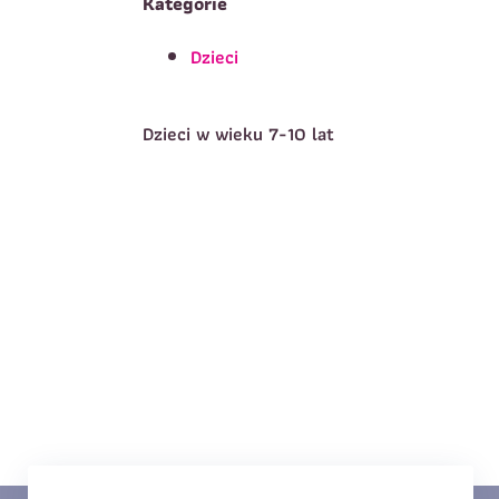
Kategorie
Dzieci
T
Imię
*
Dzieci w wieku 7-10 lat
E
Data urodzenia
*
T
Treść wiadomości