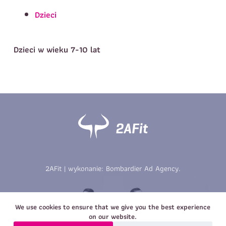
Telefon do kontaktu
*
Dzieci
Imię
*
Nazwisko
*
E-mail
Dzieci w wieku 7-10 lat
Data urodzenia
Rozmiar
*
koszulki
Treść wiadomości
Treść wiadomości
2AFit | wykonanie:
Bombardier Ad Agency
.
Zapisz się
Zapisz się
We use cookies to ensure that we give you the best experience
on our website.