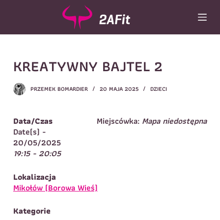
P
r
z
e
j
Wybór turnusu
*
KREATYWNY BAJTEL 2
d
ź
Wybierz zajęcia
*
d
PRZEMEK BOMARDIER
20 MAJA 2025
DZIECI
o
Dane rodzica
t
r
Dane
Data/Czas
Miejscówka:
Mapa niedostępna
Imię
*
Nazwisko
*
e
Date(s) -
ś
20/05/2025
Imię
*
c
19:15 - 20:05
i
Telefon do
E-mail
*
kontaktu
*
Lokalizacja
Nazwisko
*
Mikołów (Borowa Wieś)
Kategorie
Dane dziecka