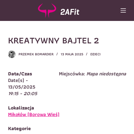
P
r
z
e
j
Wybór turnusu
*
KREATYWNY BAJTEL 2
d
ź
Wybierz zajęcia
*
d
PRZEMEK BOMARDIER
13 MAJA 2025
DZIECI
o
Dane rodzica
t
r
Dane
Data/Czas
Miejscówka:
Mapa niedostępna
Imię
*
Nazwisko
*
e
Date(s) -
ś
13/05/2025
Imię
*
c
19:15 - 20:05
i
Telefon do
E-mail
*
kontaktu
*
Lokalizacja
Nazwisko
*
Mikołów (Borowa Wieś)
Kategorie
Dane dziecka