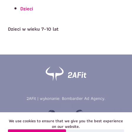
Telefon do kontaktu
*
Dzieci
Imię
*
Nazwisko
*
E-mail
Dzieci w wieku 7-10 lat
Data urodzenia
Rozmiar
*
koszulki
Treść wiadomości
Treść wiadomości
2AFit | wykonanie:
Bombardier Ad Agency
.
Zapisz się
Zapisz się
We use cookies to ensure that we give you the best experience
on our website.