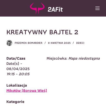
P
r
z
e
j
Wybór turnusu
*
KREATYWNY BAJTEL 2
d
ź
Wybierz zajęcia
*
d
PRZEMEK BOMARDIER
8 KWIETNIA 2025
DZIECI
o
Dane rodzica
t
r
Dane
Data/Czas
Miejscówka:
Mapa niedostępna
Imię
*
Nazwisko
*
e
Date(s) -
ś
08/04/2025
Imię
*
c
19:15 - 20:05
i
Telefon do
E-mail
*
kontaktu
*
Lokalizacja
Nazwisko
*
Mikołów (Borowa Wieś)
Kategorie
Dane dziecka