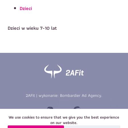
Telefon do kontaktu
*
Dzieci
Imię
*
Nazwisko
*
E-mail
Dzieci w wieku 7-10 lat
Data urodzenia
Rozmiar
*
koszulki
Treść wiadomości
Treść wiadomości
2AFit | wykonanie:
Bombardier Ad Agency
.
Zapisz się
Zapisz się
We use cookies to ensure that we give you the best experience
on our website.