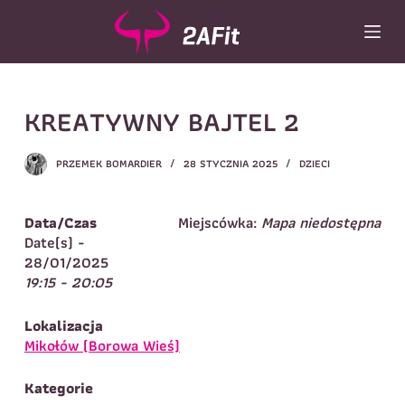
P
r
z
e
j
Wybór turnusu
*
KREATYWNY BAJTEL 2
d
ź
Wybierz zajęcia
*
d
PRZEMEK BOMARDIER
28 STYCZNIA 2025
DZIECI
o
Dane rodzica
t
r
Dane
Data/Czas
Miejscówka:
Mapa niedostępna
Imię
*
Nazwisko
*
e
Date(s) -
ś
28/01/2025
Imię
*
c
19:15 - 20:05
i
Telefon do
E-mail
*
kontaktu
*
Lokalizacja
Nazwisko
*
Mikołów (Borowa Wieś)
Kategorie
Dane dziecka