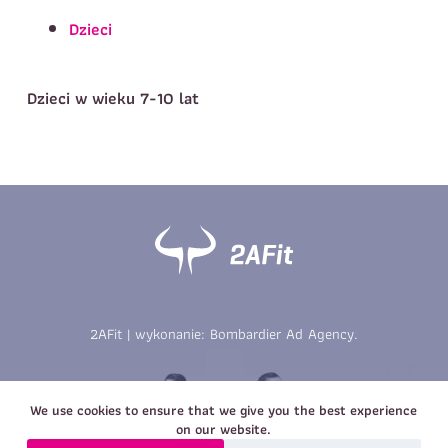
Telefon do kontaktu
*
Dzieci
Imię
*
Nazwisko
*
E-mail
Dzieci w wieku 7-10 lat
Data urodzenia
Rozmiar
*
koszulki
Treść wiadomości
Treść wiadomości
2AFit | wykonanie:
Bombardier Ad Agency
.
Zapisz się
Zapisz się
We use cookies to ensure that we give you the best experience
on our website.