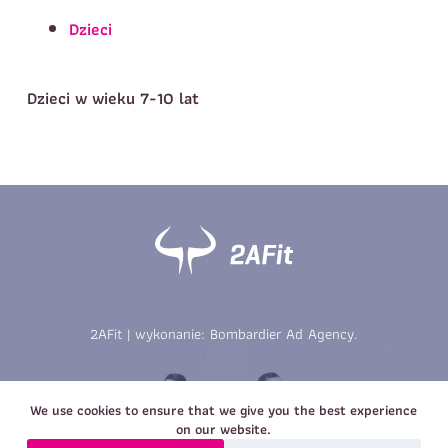
Telefon do kontaktu
*
Dzieci
Imię
*
Nazwisko
*
E-mail
Dzieci w wieku 7-10 lat
Data urodzenia
Rozmiar
*
koszulki
Treść wiadomości
Treść wiadomości
2AFit | wykonanie:
Bombardier Ad Agency
.
Zapisz się
Zapisz się
We use cookies to ensure that we give you the best experience
on our website.