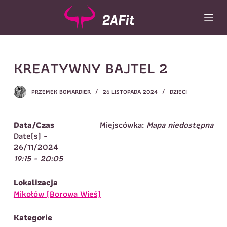
P
r
z
e
j
Wybór turnusu
*
KREATYWNY BAJTEL 2
d
ź
Wybierz zajęcia
*
d
PRZEMEK BOMARDIER
26 LISTOPADA 2024
DZIECI
o
Dane rodzica
t
r
Dane
Data/Czas
Miejscówka:
Mapa niedostępna
Imię
*
Nazwisko
*
e
Date(s) -
ś
26/11/2024
Imię
*
c
19:15 - 20:05
i
Telefon do
E-mail
*
kontaktu
*
Lokalizacja
Nazwisko
*
Mikołów (Borowa Wieś)
Kategorie
Dane dziecka