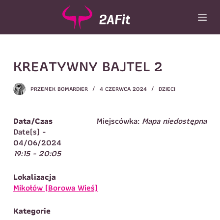
P
r
z
e
j
Wybór turnusu
*
KREATYWNY BAJTEL 2
d
ź
Wybierz zajęcia
*
d
PRZEMEK BOMARDIER
4 CZERWCA 2024
DZIECI
o
Dane rodzica
t
r
Dane
Data/Czas
Miejscówka:
Mapa niedostępna
Imię
*
Nazwisko
*
e
Date(s) -
ś
04/06/2024
Imię
*
c
19:15 - 20:05
i
Telefon do
E-mail
*
kontaktu
*
Lokalizacja
Nazwisko
*
Mikołów (Borowa Wieś)
Kategorie
Dane dziecka