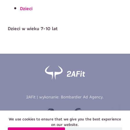
Telefon do kontaktu
*
Dzieci
Imię
*
Nazwisko
*
E-mail
Dzieci w wieku 7-10 lat
Data urodzenia
Rozmiar
*
koszulki
Treść wiadomości
Treść wiadomości
2AFit | wykonanie:
Bombardier Ad Agency
.
Zapisz się
Zapisz się
We use cookies to ensure that we give you the best experience
on our website.