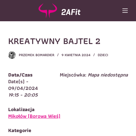
P
r
z
e
j
Wybór turnusu
*
KREATYWNY BAJTEL 2
d
ź
Wybierz zajęcia
*
d
PRZEMEK BOMARDIER
9 KWIETNIA 2024
DZIECI
o
Dane rodzica
t
r
Dane
Data/Czas
Miejscówka:
Mapa niedostępna
Imię
*
Nazwisko
*
e
Date(s) -
ś
09/04/2024
Imię
*
c
19:15 - 20:05
i
Telefon do
E-mail
*
kontaktu
*
Lokalizacja
Nazwisko
*
Mikołów (Borowa Wieś)
Kategorie
Dane dziecka