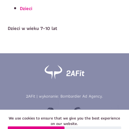
Telefon do kontaktu
*
Dzieci
Imię
*
Nazwisko
*
E-mail
Dzieci w wieku 7-10 lat
Data urodzenia
Rozmiar
*
koszulki
Treść wiadomości
Treść wiadomości
2AFit | wykonanie:
Bombardier Ad Agency
.
Zapisz się
Zapisz się
We use cookies to ensure that we give you the best experience
on our website.