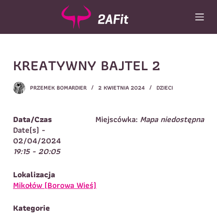
P
r
z
e
j
Wybór turnusu
*
KREATYWNY BAJTEL 2
d
ź
Wybierz zajęcia
*
d
PRZEMEK BOMARDIER
2 KWIETNIA 2024
DZIECI
o
Dane rodzica
t
r
Dane
Data/Czas
Miejscówka:
Mapa niedostępna
Imię
*
Nazwisko
*
e
Date(s) -
ś
02/04/2024
Imię
*
c
19:15 - 20:05
i
Telefon do
E-mail
*
kontaktu
*
Lokalizacja
Nazwisko
*
Mikołów (Borowa Wieś)
Kategorie
Dane dziecka