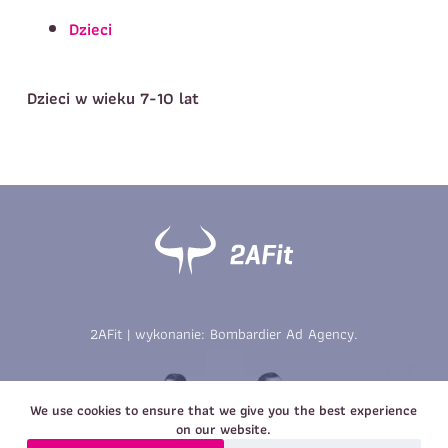
Telefon do kontaktu
*
Dzieci
Imię
*
Nazwisko
*
E-mail
Dzieci w wieku 7-10 lat
Data urodzenia
Rozmiar
*
koszulki
Treść wiadomości
Treść wiadomości
2AFit | wykonanie:
Bombardier Ad Agency
.
Zapisz się
Zapisz się
We use cookies to ensure that we give you the best experience
on our website.