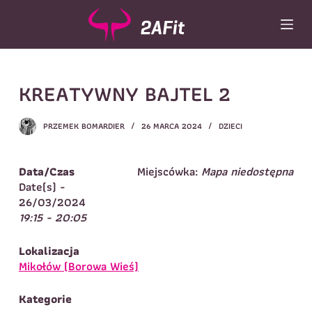
P
r
z
e
j
Wybór turnusu
*
KREATYWNY BAJTEL 2
d
ź
Wybierz zajęcia
*
d
PRZEMEK BOMARDIER
26 MARCA 2024
DZIECI
o
Dane rodzica
t
r
Dane
Data/Czas
Miejscówka:
Mapa niedostępna
Imię
*
Nazwisko
*
e
Date(s) -
ś
26/03/2024
Imię
*
c
19:15 - 20:05
i
Telefon do
E-mail
*
kontaktu
*
Lokalizacja
Nazwisko
*
Mikołów (Borowa Wieś)
Kategorie
Dane dziecka