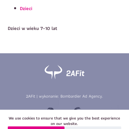
Telefon do kontaktu
*
Dzieci
Imię
*
Nazwisko
*
E-mail
Dzieci w wieku 7-10 lat
Data urodzenia
Rozmiar
*
koszulki
Treść wiadomości
Treść wiadomości
2AFit | wykonanie:
Bombardier Ad Agency
.
Zapisz się
Zapisz się
We use cookies to ensure that we give you the best experience
on our website.