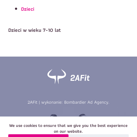
Telefon do kontaktu
*
Dzieci
Imię
*
Nazwisko
*
E-mail
Dzieci w wieku 7-10 lat
Data urodzenia
Rozmiar
*
koszulki
Treść wiadomości
Treść wiadomości
2AFit | wykonanie:
Bombardier Ad Agency
.
Zapisz się
Zapisz się
We use cookies to ensure that we give you the best experience
on our website.