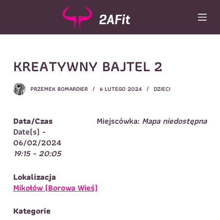
P
r
z
e
j
Wybór turnusu
*
KREATYWNY BAJTEL 2
d
ź
Wybierz zajęcia
*
d
PRZEMEK BOMARDIER
6 LUTEGO 2024
DZIECI
o
Dane rodzica
t
r
Dane
Data/Czas
Miejscówka:
Mapa niedostępna
Imię
*
Nazwisko
*
e
Date(s) -
ś
06/02/2024
Imię
*
c
19:15 - 20:05
i
Telefon do
E-mail
*
kontaktu
*
Lokalizacja
Nazwisko
*
Mikołów (Borowa Wieś)
Kategorie
Dane dziecka