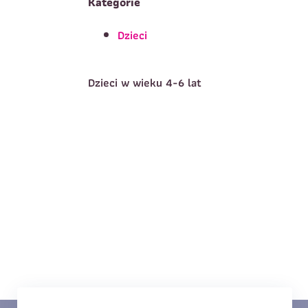
Kategorie
Dzieci
T
Imię
*
Dzieci w wieku 4-6 lat
E
Data urodzenia
*
T
Treść wiadomości