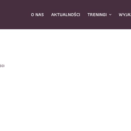
O NAS
AKTUALNOŚCI
TRENINGI
WYJA
ybierz zajęcia
*
ECI
Dane rodzica
Dane
Nazwisko
*
mię
*
E-mail
*
azwisko
*