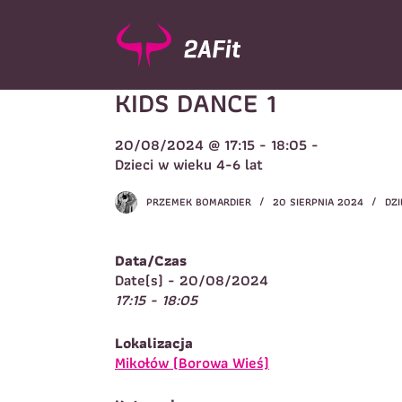
P
r
z
e
KIDS DANCE 1
j
d
ź
20/08/2024 @ 17:15 - 18:05 -
d
Wybór turnusu
*
Dzieci w wieku 4-6 lat
o
W
t
PRZEMEK BOMARDIER
20 SIERPNIA 2024
DZI
r
e
ś
Data/Czas
c
Imię
*
Date(s) - 20/08/2024
i
17:15 - 18:05
I
Lokalizacja
Telefon do kontaktu
*
Mikołów (Borowa Wieś)
N