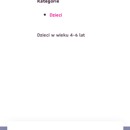
Kategorie
Dzieci
T
Imię
*
Dzieci w wieku 4-6 lat
E
Data urodzenia
*
T
Treść wiadomości