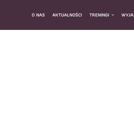
O NAS
AKTUALNOŚCI
TRENINGI
WYJA
ybierz zajęcia
*
Dane rodzica
Dane
Nazwisko
*
mię
*
E-mail
*
azwisko
*