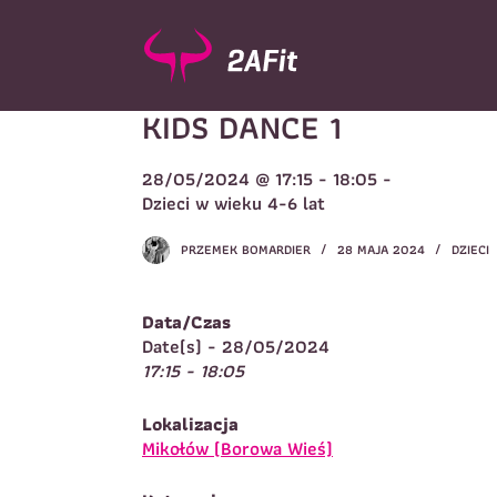
P
r
z
e
KIDS DANCE 1
j
d
ź
28/05/2024 @ 17:15 - 18:05 -
d
Wybór turnusu
*
Dzieci w wieku 4-6 lat
o
W
t
PRZEMEK BOMARDIER
28 MAJA 2024
DZIECI
r
e
ś
Data/Czas
c
Imię
*
Date(s) - 28/05/2024
i
17:15 - 18:05
I
Lokalizacja
Telefon do kontaktu
*
Mikołów (Borowa Wieś)
N