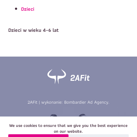
Telefon do kontaktu
*
Dzieci
Imię
*
Nazwisko
*
E-mail
Dzieci w wieku 4-6 lat
Data urodzenia
Rozmiar
*
koszulki
Treść wiadomości
Treść wiadomości
2AFit | wykonanie:
Bombardier Ad Agency
.
Zapisz się
Zapisz się
We use cookies to ensure that we give you the best experience
on our website.