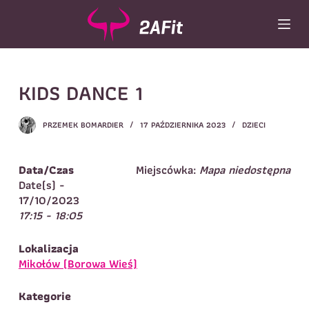
P
r
z
e
j
Wybór turnusu
*
KIDS DANCE 1
d
ź
Wybierz zajęcia
*
d
PRZEMEK BOMARDIER
17 PAŹDZIERNIKA 2023
DZIECI
o
Dane rodzica
t
r
Dane
Data/Czas
Miejscówka:
Mapa niedostępna
Imię
*
Nazwisko
*
e
Date(s) -
ś
17/10/2023
Imię
*
c
17:15 - 18:05
i
Telefon do
E-mail
*
kontaktu
*
Lokalizacja
Nazwisko
*
Mikołów (Borowa Wieś)
Kategorie
Dane dziecka